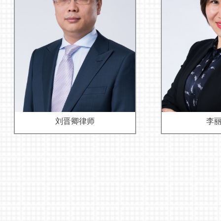
刘晋卿律师
李