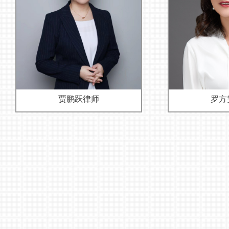
贾鹏跃律师
罗方