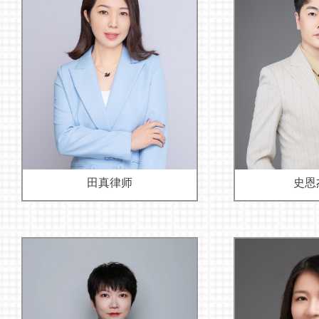
田真律师
史恩