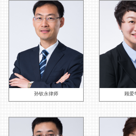
孙钦永律师
顾爱