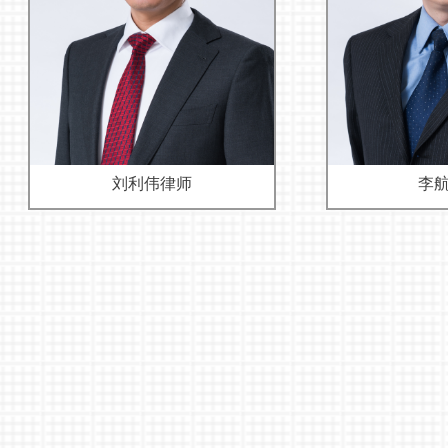
刘利伟律师
李