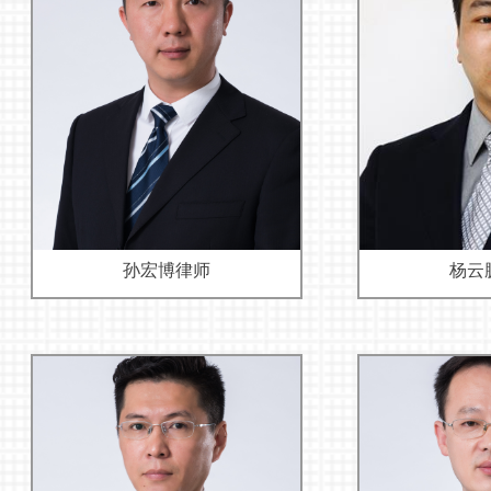
孙宏博律师
杨云