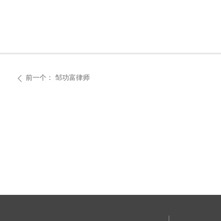
前一个：
邹功富律师
ꄴ