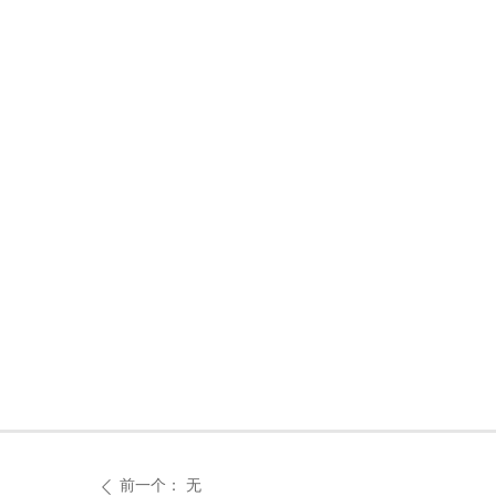
前一个：
无
ꄴ