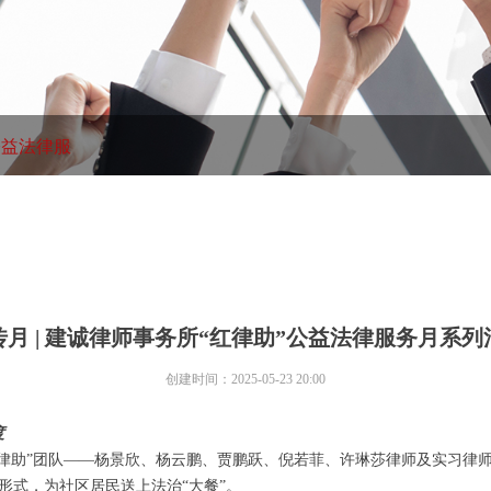
公益法律服
月 | 建诚律师事务所“红律助”公益法律服务月系
创建时间：
2025-05-23
20:00
度
所“红律助”团队——杨景欣、杨云鹏、贾鹏跃、倪若菲、许琳莎律师及实习律
的形式，为社区居民送上法治“大餐”。