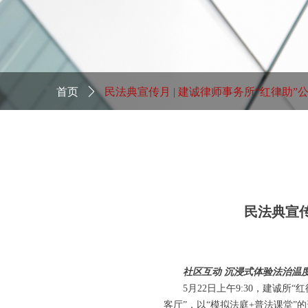
首页
ꄲ
民法典宣传月 | 建诚律师事务所“红律助”
务月系列活动（五）
民法典宣传
社区互动
沉浸式体验法治温
5月22日上午9:30，建诚
客厅”，以“模拟法庭+普法课堂”