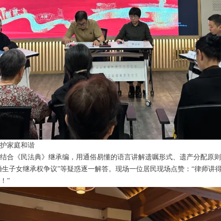
守护家庭和谐
结合《民法典》继承编，用通俗易懂的语言讲解遗嘱形式、遗产分配原则
非婚生子女继承权争议”等疑惑逐一解答。现场一位居民现场点赞：“律师讲
！”