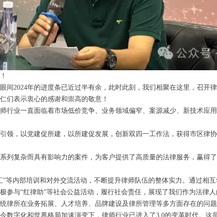
！
眼间2024年的进度条已近过半有余，此时此刻，我们相聚在这里，召开律师
仁们表示衷心的感谢和崇高的敬意！
律师行业一直面临着市场低价竞争、‌业务领域偏窄、案源减少、‌新技术应
引领，以党建促所建，以所建促发展，创新双四一工作法，获得市区律协
系列复杂而具有影响力的案件，为客户提供了高质量的法律服务，赢得了
汇”等内部培训和对外交流活动，不断提升律师队伍的整体实力。通过相
极参与“红律助”等社会公益活动，履行社会责任，展现了我们作为法律
统律所在业务拓展、人才培养、品牌建设及律所管理等多方面存在的问题和
当今数字化和世界格局加速演变下，律师行业已进入了3.0的变革时代。这