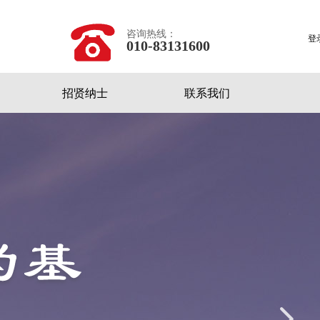
咨询热线：
登
010-83131600
招贤纳士
联系我们
넲